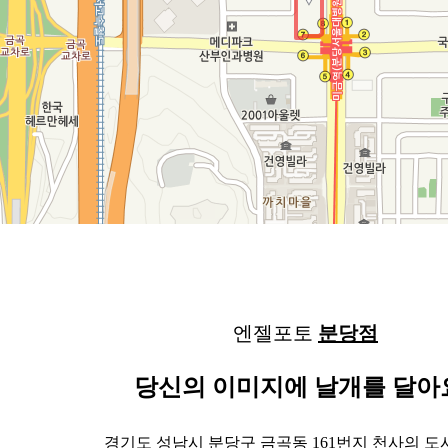
엔젤포토
분당점
당신의 이미지에 날개를 달아
경기도 성남시 분당구 금곡동 161번지 천사의 도시 