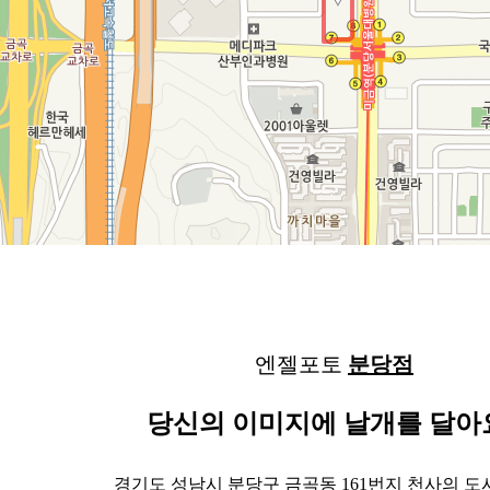
엔젤포토
분당점
당신의 이미지에 날개를 달아
경기도 성남시 분당구 금곡동 161번지 천사의 도시 