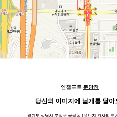
엔젤포토
분당점
당신의 이미지에 날개를 달아
경기도 성남시 분당구 금곡동 161번지 천사의 도시 