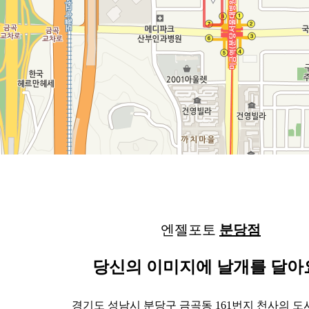
엔젤포토
분당점
당신의 이미지에 날개를 달아
경기도 성남시 분당구 금곡동 161번지 천사의 도시 