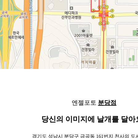
엔젤포토
분당점
당신의 이미지에 날개를 달아
경기도 성남시 분당구 금곡동 161번지 천사의 도시 