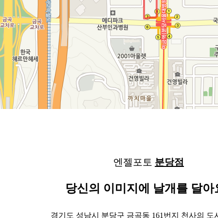
엔젤포토
분당점
당신의 이미지에 날개를 달아
경기도 성남시 분당구 금곡동 161번지 천사의 도시 