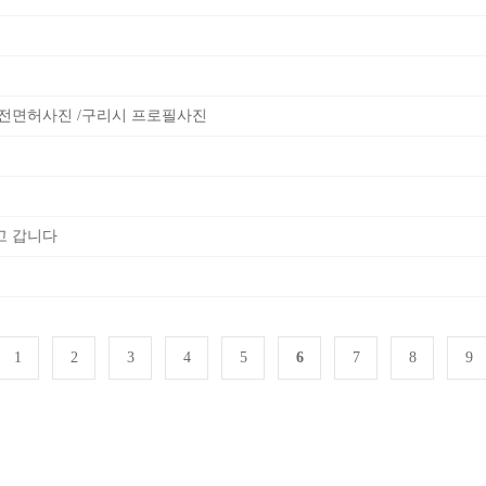
운전면허사진 /구리시 프로필사진
고 갑니다
1
2
3
4
5
6
7
8
9