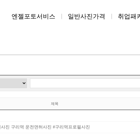
엔젤포토서비스
일반사진가격
취업패
제목
권사진 구리역 운전면허사진 #구리역프로필사진